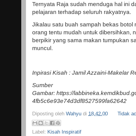
Ternyata Raja sudah menduga hal ini d
pelajaran terhadap seluruh rakyatnya.
Jikalau satu buah sampah bekas botol 
orang tentu mudah untuk dibersihkan, n
berpikir yang sama makan tumpukan s
muncul.
Inpirasi Kisah : Jamil Azzaini-Makelar R
Sumber
Gambar: https://labbineka.kemdikbud.go
4fb5c6e93e74d3df8527599fa62642
Diposting oleh
Wahyu
di
18.42.00
Tidak a
Label:
Kisah Inspiratif