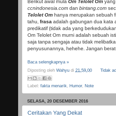
Berikut awal mula
Om Telolet Om
yang 
ccnindonesia.com
dan
bintang.com
sec
Telolet Om
hanya merupakan sebuah fr
tahu,
frasa
adalah gabungan dua kata at
predikatif (tidak ada yang berkedudukan
Om Telolet Om murni adalah sebuah ist
saja tanpa sengaja atau tidak melibatk
penyusunannya, hehehe. Jangan berat-
Baca selengkapnya »
Diposting oleh
Wahyu
di
21.59.00
Tidak a
Label:
fakta menarik
,
Humor
,
Note
SELASA, 20 DESEMBER 2016
Ceritakan Yang Dekat