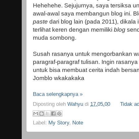
Hehehehe. Sejujurnya, saya tersiksa un
awal-awal saya membangun blog ini. B
paste
dari blog lain (pada 2011), dikala 
terlihat keren dengan memiliki
blog
send
muda sombong.
Susah rasanya untuk mengorbankan wa
paragraf-paragraf tulisan. Ingin rasany
untuk bisa membuat cerita indah bersa
Jomblo wkakakaka
Baca selengkapnya »
Diposting oleh
Wahyu
di
17.05.00
Tidak a
Label:
My Story
,
Note