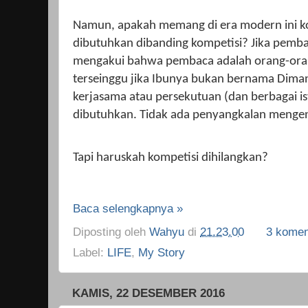
Namun, apakah memang di era modern ini kol
dibutuhkan dibanding kompetisi? Jika pemb
mengakui bahwa pembaca adalah orang-or
terseinggu jika Ibunya bukan bernama Diman
kerjasama atau persekutuan (dan berbagai i
dibutuhkan. Tidak ada penyangkalan mengena
Tapi haruskah kompetisi dihilangkan?
Baca selengkapnya »
Diposting oleh
Wahyu
di
21.23.00
3 komen
Label:
LIFE
,
My Story
KAMIS, 22 DESEMBER 2016