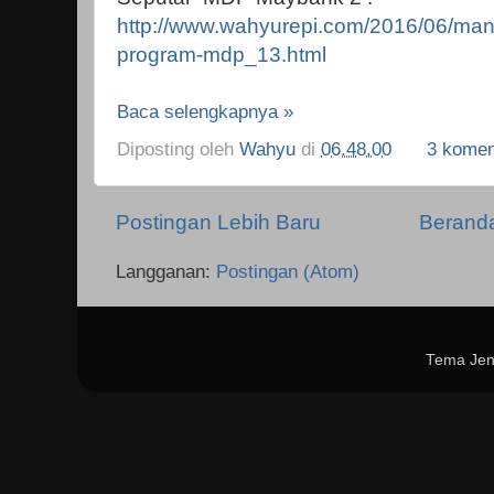
http://www.wahyurepi.com/2016/06/ma
program-mdp_13.html
Baca selengkapnya »
Diposting oleh
Wahyu
di
06.48.00
3 komen
Postingan Lebih Baru
Berand
Langganan:
Postingan (Atom)
Tema Jen