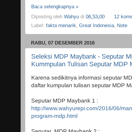
Baca selengkapnya »
Diposting oleh
Wahyu
di
06.53.00
12 kome
Label:
fakta menarik
,
Great Indonesia
,
Note
RABU, 07 DESEMBER 2016
Seleksi MDP Maybank - Seputar 
Kummpulan Tulisan Seputar MDP
Karena sedikitnya informasi seputar M
daftar kumpulan tulisan seputar MDP M
Seputar MDP Maybank 1 :
http://www.wahyurepi.com/2016/06/ma
program-mdp.html
Seputar MDP Maybank 2 :