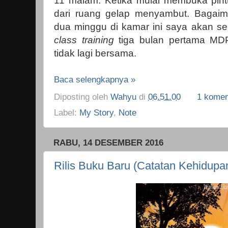
11 malam. Ketika mulai membuka pint
dari ruang gelap menyambut. Bagaim
dua minggu di kamar ini saya akan se
class training
tiga bulan pertama MD
tidak lagi bersama.
Baca selengkapnya »
Diposting oleh
Wahyu
di
06.51.00
1 komen
Label:
My Story
,
Note
RABU, 14 DESEMBER 2016
Rilis Buku Baru (Catatan Kehidupa