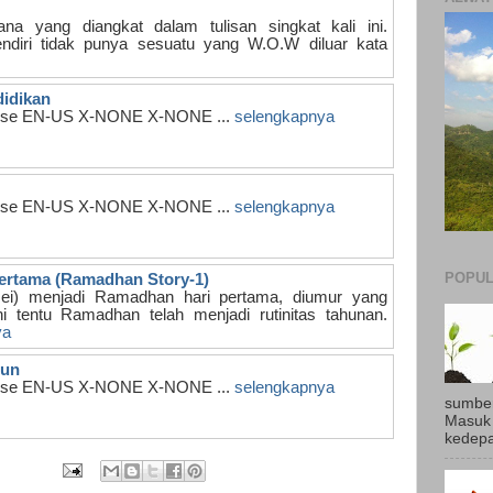
na yang diangkat dalam tulisan singkat kali ini.
ndiri tidak punya sesuatu yang W.O.W diluar kata
idikan
 false EN-US X-NONE X-NONE ...
selengkapnya
 false EN-US X-NONE X-NONE ...
selengkapnya
POPUL
ertama (Ramadhan Story-1)
Mei) menjadi Ramadhan hari pertama, diumur yang
 tentu Ramadhan telah menjadi rutinitas tahunan.
ya
hun
 false EN-US X-NONE X-NONE ...
selengkapnya
sumber
Masuk 
kedepan