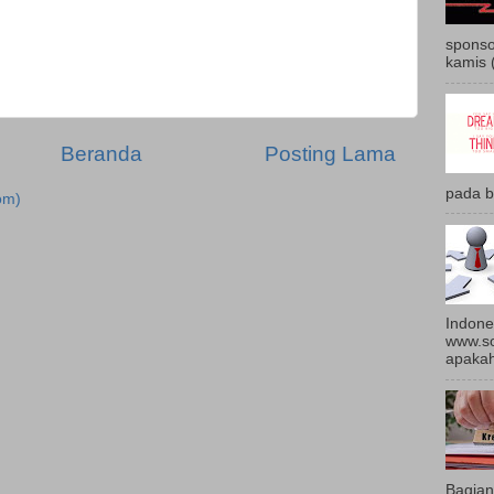
sponso
kamis 
Beranda
Posting Lama
pada b
om)
Indone
www.so
apakah 
Bagian