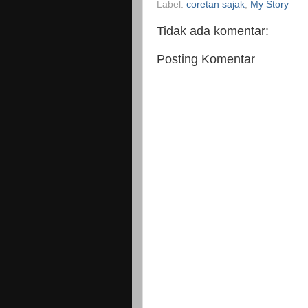
Label:
coretan sajak
,
My Story
Tidak ada komentar:
Posting Komentar