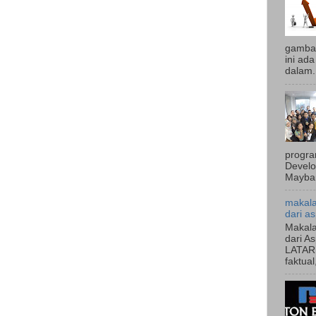
gambar
ini ad
dalam.
progr
Develo
Mayban
makala
dari as
Makala
dari A
LATAR
faktual