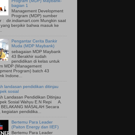
Program (MDP) Maybank-
bagian 1
Management Development
Program (MDP) sumber
 : dir.indiamart.com Mungkin saat
a yang berpikir bahwa masuk ke
..
Pengantar Cerita Bankir
Muda (MDP Maybank)
sebagaian MDP Maybank
43 Berakhir sudah
pendidikan di kelas untuk
am MDP (Management
pment Program) batch 43
k Indone...
h landasan pendidikan ditinjau
pek sosial
h Landasan Pendidikan Ditinjau
spek Sosial Wahyu E.N Repi A.
 BELAKANG MASALAH Secara
, kegiatan pendidika...
Bertemu Para Leader
(Paiton Energy dan IIEF)
Bertemu Para Leader