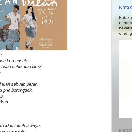
Katak
Kataka
menga
bekerj
omong 
u.
ria berengsek.
buah buku atau film?
.
inkan sebuah peran.
i pria berengsek.
p.
kkan.
rhadap tokoh aslinya.
E-BOO
ngan nama itu.