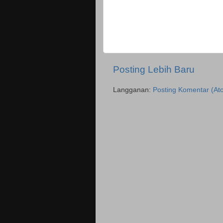
Posting Lebih Baru
Langganan:
Posting Komentar (At