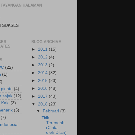
 TAYANGAN HALAMAN
T
M SUKSES
GER
BLOG ARCHIVE
ATES
►
2011
(15)
►
2012
(4)
S
►
2013
(2)
WC
(22)
►
2014
(32)
n
(1)
►
2015
(23)
2)
►
2016
(48)
 pidato
(4)
n sajak
(12)
►
2017
(43)
 Kaki
(3)
▼
2018
(23)
menarik
(5)
▼
Februari
(3)
(7)
Titik
Terendah
Indonesia
(Cinta
oleh Dilan)