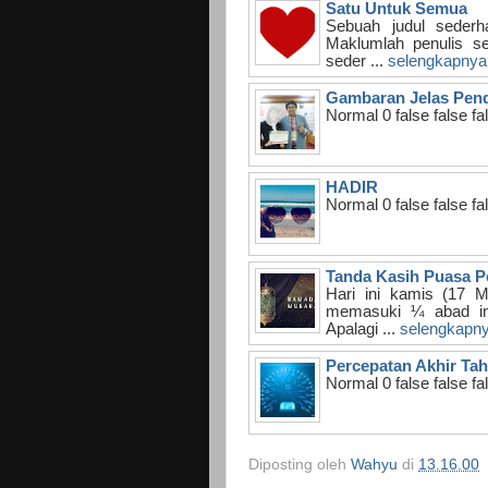
Satu Untuk Semua
Sebuah judul sederha
Maklumlah penulis se
seder ...
selengkapnya
Gambaran Jelas Pend
Normal 0 false false
HADIR
Normal 0 false false
Tanda Kasih Puasa P
Hari ini kamis (17 
memasuki ¼ abad ini
Apalagi ...
selengkapn
Percepatan Akhir Ta
Normal 0 false false
Diposting oleh
Wahyu
di
13.16.00