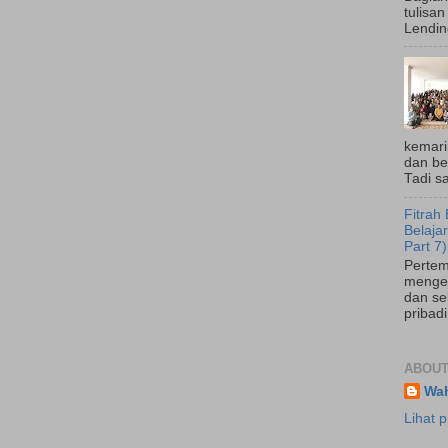
tulisan
Lending
kemari
dan be
Tadi sa
Fitrah
Belaja
Part 7)
Pertem
mengena
dan se
pribadi
ABOUT
Wa
Lihat p