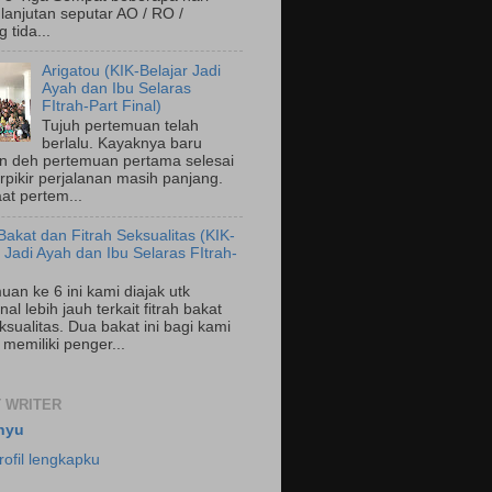
 lanjutan seputar AO / RO /
 tida...
Arigatou (KIK-Belajar Jadi
Ayah dan Ibu Selaras
FItrah-Part Final)
Tujuh pertemuan telah
berlalu. Kayaknya baru
n deh pertemuan pertama selesai
rpikir perjalanan masih panjang.
at pertem...
 Bakat dan Fitrah Seksualitas (KIK-
r Jadi Ayah dan Ibu Selaras FItrah-
uan ke 6 ini kami diajak utk
l lebih jauh terkait fitrah bakat
ksualitas. Dua bakat ini bagi kami
 memiliki penger...
 WRITER
hyu
rofil lengkapku