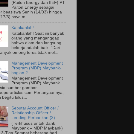
(Paiton Energy dan IIEF) PT
Paiton Energy sebagai
r beasiswa Senin (14/03) hingga
(17/3) saya m...
Katakanlah!
Katakanlah! Saat ini banyak
orang yang menganggap
bahwa diam dan langsung
bekerja adalah baik. “Dari
anyak omong terus tidak mel...
Management Development
Program (MDP) Maybank-
bagian 2
Management Development
Program (MDP) Maybank
sia sumber gambar :
operarticles.com Pertanyaannya,
begitu lulus...
Seputar Account Officer /
Relationship Officer /
Lending Perbankan (3)
(Terkhusus untuk Bank
Maybank – MDP Maybank)
 3-Tiga Sempat beberapa hari