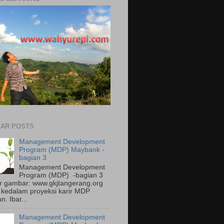
AR POSTS
Management Development
Program (MDP) Maybank -
bagian 3
Management Development
Program (MDP) -bagian 3
 gambar: www.gkjtangerang.org
kedalam proyeksi karir MDP
. Ibar...
Management Development