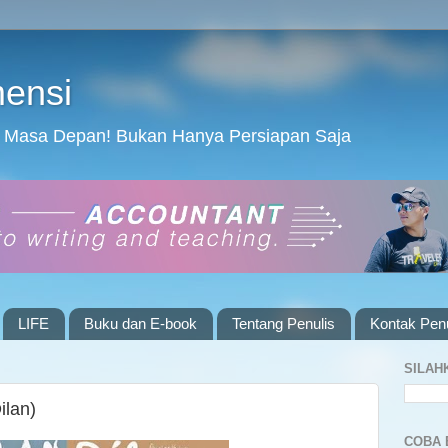
mensi
 Masa Depan! Bukan Hanya Persiapan Saja
LIFE
Buku dan E-book
Tentang Penulis
Kontak Penu
SILAH
ilan)
COBA 