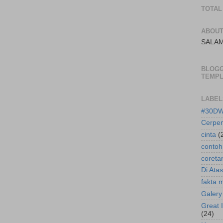
TOTAL
ABOU
SALA
BLOG
TEMPL
LABEL
#30D
Cerpe
cinta
(
contoh
coreta
Di Atas
fakta 
Galery
Great 
(24)