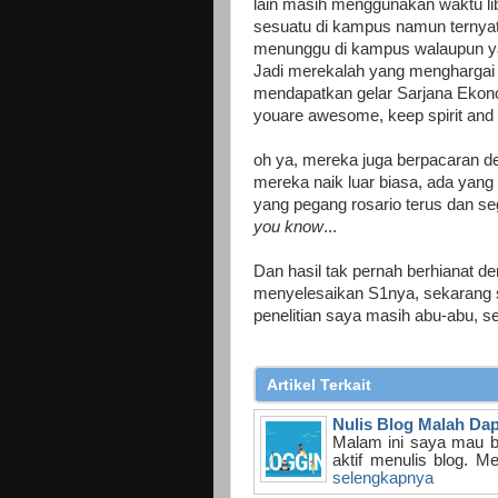
lain masih menggunakan waktu li
sesuatu di kampus namun ternyata
menunggu di kampus walaupun ya
Jadi merekalah yang menghargai p
mendapatkan gelar Sarjana Ekon
youare awesome, keep spirit and 
oh ya, mereka juga berpacaran de
mereka naik luar biasa, ada yang
yang pegang rosario terus dan se
you know
...
Dan hasil tak pernah berhianat d
menyelesaikan S1nya, sekarang s
penelitian saya masih abu-abu, 
Artikel Terkait
Nulis Blog Malah Dap
Malam ini saya mau ber
aktif menulis blog. Me
selengkapnya