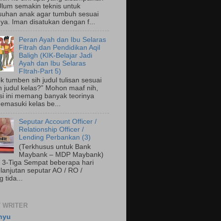
lum semakin teknis untuk
uhan anak agar tumbuh sesuai
nya. Iman disatukan dengan f...
Peran Ayah dan Ibu Selaras
Fitrah dan Pendidikan Aqil
Baligh (KIK-Belajar Jadi
Ayah dan Ibu Selaras
FItrah-Part 5)
k tumben sih judul tulisan sesuai
 judul kelas?” Mohon maaf nih,
esi ini memang banyak teorinya
memasuki kelas be...
Seputar Account Officer /
Relationship Officer /
Lending Perbankan (3)
(Terkhusus untuk Bank
Maybank – MDP Maybank)
 3-Tiga Sempat beberapa hari
 lanjutan seputar AO / RO /
 tida...
 WRITER
hyu