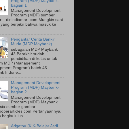
Program (MDP) Maybank-
bagian 1
Management Development
Program (MDP) sumber
 : dir.indiamart.com Mungkin saat
a yang berpikir bahwa masuk ke
..
Pengantar Cerita Bankir
Muda (MDP Maybank)
sebagaian MDP Maybank
43 Berakhir sudah
pendidikan di kelas untuk
am MDP (Management
pment Program) batch 43
k Indone...
Management Development
Program (MDP) Maybank-
bagian 2
Management Development
Program (MDP) Maybank
sia sumber gambar :
operarticles.com Pertanyaannya,
begitu lulus...
Arigatou (KIK-Belajar Jadi