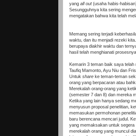
yang
all out
(usaha habis-habisan)
Sesungguhnya kita sering mengera
mengatakan bahwa kita telah mela
Memang sering terjadi keberhasil
waktu, dan itu menjadi rezeki kit
berupaya diakhir waktu dan terny
hasil telah menghianati prosesnya
Kemarin 3 teman baik saya telah 
Taufiq Mamonto, Ayu Niu dan Fri
Untuk
share
ke teman-teman seka
orang yang berpacaran atau bah
Merekalah orang-orang yang ketik
(semester 7 dan 8) dan mereka 
Ketika yang lain hanya sedang 
menyusun proposal penelitian, k
memasukan permohonan peneliti
baru berencana mencari judul. Ke
yang memaksakan untuk segera me
merekalah orang yang muncul dia