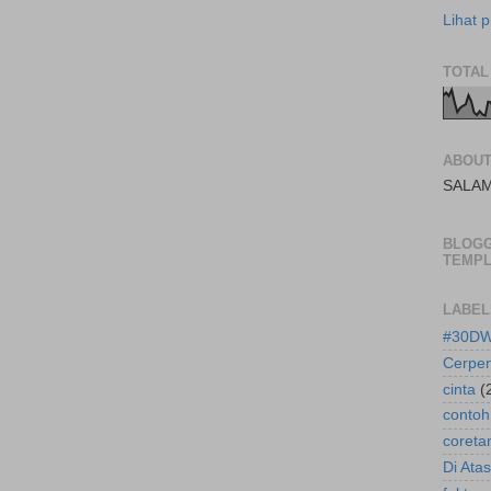
Lihat p
TOTAL
ABOU
SALA
BLOG
TEMPL
LABEL
#30D
Cerpe
cinta
(
contoh
coreta
Di Atas