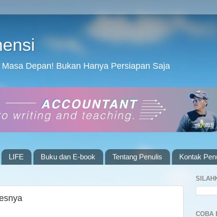
mensi
 Masa Depan! Bukan Hanya Persiapan Saja
LIFE
Buku dan E-book
Tentang Penulis
Kontak Penu
SILAH
sesnya
COBA 