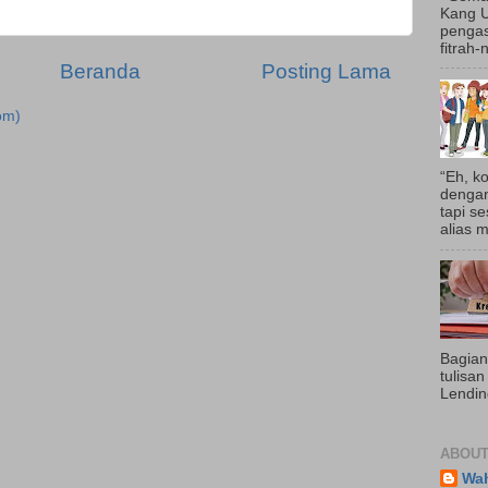
Kang U
pengas
fitrah-
Beranda
Posting Lama
om)
“Eh, ko
dengan
tapi s
alias 
Bagian
tulisan
Lending
ABOUT
Wa