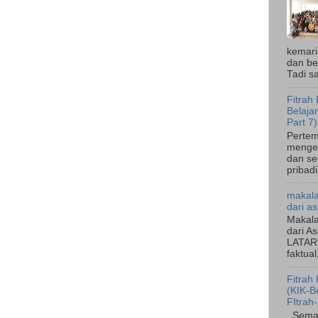
kemari
dan be
Tadi sa
Fitrah
Belaja
Part 7)
Pertem
mengena
dan se
pribadi
makala
dari as
Makala
dari A
LATAR
faktual
Fitrah
(KIK-B
FItrah-
Semaki