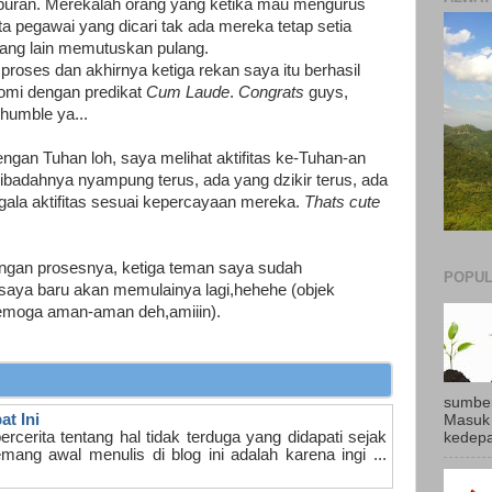
buran. Merekalah orang yang ketika mau mengurus
 pegawai yang dicari tak ada mereka tetap setia
ng lain memutuskan pulang.
roses dan akhirnya ketiga rekan saya itu berhasil
omi dengan predikat
Cum Laude
.
Congrats
guys,
humble ya...
ngan Tuhan loh, saya melihat aktifitas ke-Tuhan-an
 ibadahnya nyampung terus, ada yang dzikir terus, ada
gala aktifitas sesuai kepercayaan mereka.
Thats cute
engan prosesnya, ketiga teman saya sudah
POPUL
aya baru akan memulainya lagi,hehehe (objek
semoga aman-aman deh,amiiin).
sumber
at Ini
Masuk 
cerita tentang hal tidak terduga yang didapati sejak
kedepan
mang awal menulis di blog ini adalah karena ingi ...