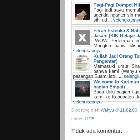
Pagi-Pagi Dompet Hi
Pagi tadi saya memul
agenda nganter sih m
sih, ud ...
selengkapny
Fitrah Estetika & Baha
Jasani (KIK-Belajar J
WOW. Pertemuan terak
Mungkin habis tulisa
selengkapnya
Kuliah Jadi Orang Tua
Pengantar)
Memasuki umur Shan
bahwa kami (Wahyu d
pasangan Suami Istri. ...
seleng
Welcome to Karimun 
bagian Empat)
Baca dulu bagian tiga
kami ke Kabupaten Jepa
selengkapnya
Diposting oleh
Wahyu
di
11.02.00
Label:
LIFE
Tidak ada komentar: