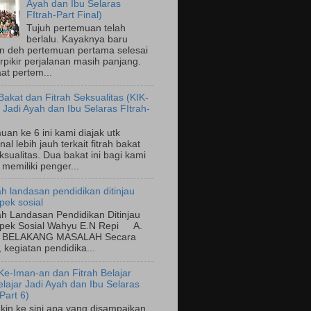
Ayah dan Ibu Selaras
FItrah-Part Final)
Tujuh pertemuan telah
berlalu. Kayaknya baru
n deh pertemuan pertama selesai
rpikir perjalanan masih panjang.
at pertem...
 Bakat dan Fitrah Seksualitas (KIK-
r Jadi Ayah dan Ibu Selaras FItrah-
uan ke 6 ini kami diajak utk
l lebih jauh terkait fitrah bakat
ksualitas. Dua bakat ini bagi kami
 memiliki penger...
h landasan pendidikan ditinjau
pek sosial
h Landasan Pendidikan Ditinjau
spek Sosial Wahyu E.N Repi A.
 BELAKANG MASALAH Secara
, kegiatan pendidika...
 Ke-Iman-an dan Fitrah Belajar
elajar Jadi Ayah dan Ibu Selaras
Part 6)
n ke sini apa yang disampaikan