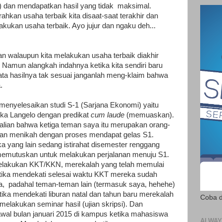
 dan mendapatkan hasil yang tidak
maksimal.
hkan usaha terbaik kita disaat-saat terakhir dan
kukan usaha terbaik. Ayo jujur dan ngaku deh...
an walaupun kita melakukan usaha terbaik diakhir
a. Namun alangkah indahnya ketika kita sendiri baru
ata hasilnya tak sesuai janganlah meng-klaim bahwa
.
menyelesaikan studi S-1 (Sarjana Ekonomi) yaitu
ska Langelo dengan predikat
cum laude
(memuaskan).
lian bahwa ketiga teman saya itu merupakan orang-
kan menikah dengan proses mendapat gelas S1.
a yang lain sedang istirahat disemester renggang
memutuskan untuk melakukan perjalanan menuju S1.
melakukan KKT/KKN, merekalah yang telah memulai
etika mendekati selesai waktu KKT mereka sudah
a,
padahal teman-teman lain (termasuk saya, hehehe)
tika mendekati liburan natal dan tahun baru merekalah
Coba d
lakukan seminar hasil (ujian skripsi). Dan
wal bulan januari 2015 di kampus ketika mahasiswa
ALWAY