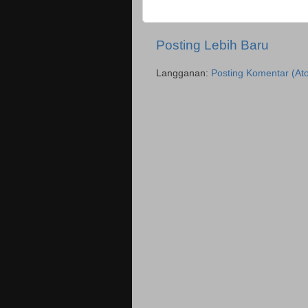
Posting Lebih Baru
Langganan:
Posting Komentar (At