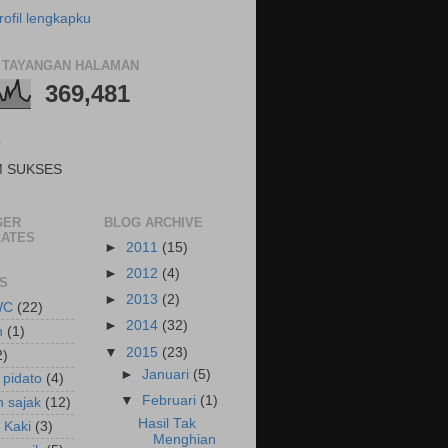
rofil lengkapku
 TAYANGAN HALAMAN
369,481
T
M SUKSES
GER
BLOG ARCHIVE
ATES
►
2011
(15)
►
2012
(4)
S
►
2013
(2)
WC
(22)
►
2014
(32)
n
(1)
▼
2015
(23)
2)
►
Januari
(5)
 pidato
(4)
▼
Februari
(1)
n sajak
(12)
Hasil Tak
 Kaki
(3)
Menghian