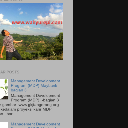
AR POSTS
Management Development
Program (MDP) Maybank -
bagian 3
Management Development
Program (MDP) -bagian 3
 gambar: www.gkjtangerang.org
kedalam proyeksi karir MDP
. Ibar...
Management Development