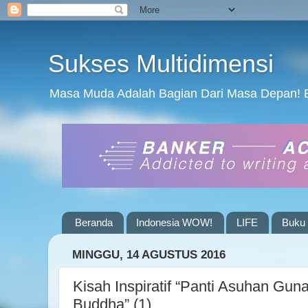
Sukses Multidimensi
Masa Muda Adalah Bagian Dari Masa Depan! 
Beranda
Indonesia WOW!
LIFE
Buku 
MINGGU, 14 AGUSTUS 2016
Kisah Inspiratif “Panti Asuhan Gu
Buddha” (1)