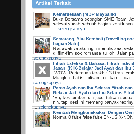
Artikel Terkait
Kemerdekaan (MDP Maybank)
Buka Bersama sebagian SME Team Jaw
selesai sudah sebuah bagian kehidupan d
...
selengkapnya
Semarang, Aku Kembali (Travelling an
bagian Satu)
Niat awalnya aku ingin menulis saat sed
di film-film sok romansa itu loh. Jalan p
selengkapnya
Fitrah Estetika & Bahasa, Fitrah Individ
Jasani (KIK-Belajar Jadi Ayah dan Ibu S
WOW. Pertemuan terakhir. 3 fitrah ter
Mungkin habis tulisan ini kami buat t
selengkapnya
Peran Ayah dan Ibu Selaras Fitrah dan 
Belajar Jadi Ayah dan Ibu Selaras FItra
“Eh, kok tumben sih judul tulisan sesu
nih, tapi sesi ini memang banyak teoriny
...
selengkapnya
Kembali Mengkoneksikan Dengan Ceri
Normal 0 false false false EN-US X-NO